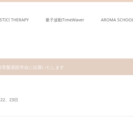
STICl THERAPY
量子波動TimeWaver
AROMA SCHOO
性骨盤底医学会に出展いたします
月22、23日