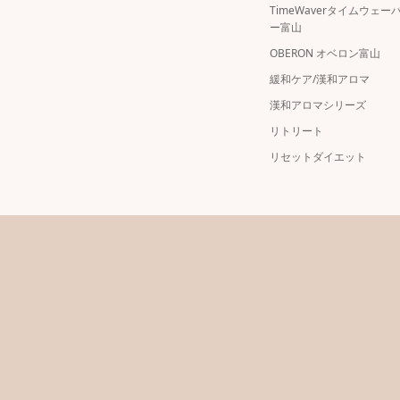
TimeWaverタイムウェー
ー富山
OBERON オベロン富山
緩和ケア/漢和アロマ
漢和アロマシリーズ
リトリート
リセットダイエット