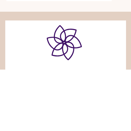
ホリスティックセラピーサロンみるくくる
〒936-0833富山県滑川市大崎野２６番地３
TEL 080-7660-7836
Facebook
Instagram
RSS