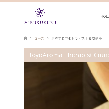
HOLI
コース
東洋アロマ®セラピスト養成講座
ToyoAroma Therapist Cour