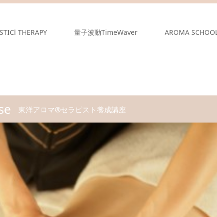
STICl THERAPY
量子波動TimeWaver
AROMA SCHOO
se
東洋アロマ®セラピスト養成講座