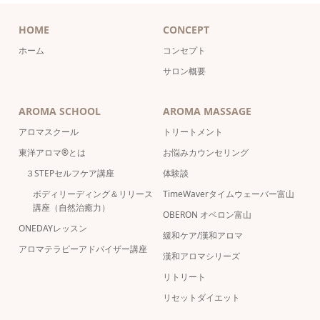
HOME
CONCEPT
ホーム
コンセプト
サロン概要
AROMA SCHOOL
AROMA MASSAGE
アロマスクール
トリートメント
東洋アロマ®とは
お悩みカウンセリング
３STEPセルフケア講座
体験談
ボディリーディング＆リリース
TimeWaverタイムウェーバー富山
講座（自然治癒力）
OBERON オベロン富山
ONEDAYレッスン
緩和ケア/漢和アロマ
アロマテラピーアドバイザー講座
漢和アロマシリーズ
リトリート
リセットダイエット