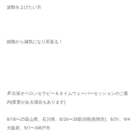
波動を上げたい方
細胞から減気になり若返る！
出張オベロンセラピー＆タイムウェーバーセッションのご案
内(変更がある場合もあります)
8/18〜25富山県、石川県、8/26〜28新潟県(長岡市)、8/31、9/4
大阪府、9/1〜3神戸市