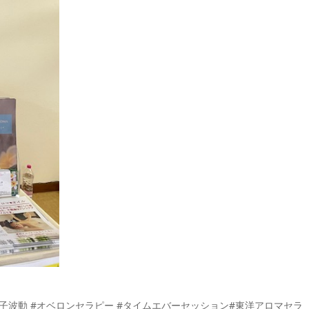
量子波動 #オベ
ロンセラピー #タイムエバーセッション#東洋アロマセラ