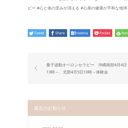
ピー #心と体の歪みが消える #心身の健康が平和な地球
Tweet
Share
Hatena
Pocket
feed
量子波動オベロンセラピー 沖縄南部4月4日
13時～、北部4月5日10時～体験会
最近のお知らせ