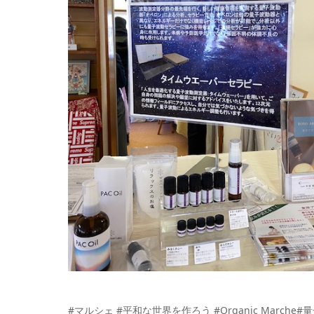
#
マルシェ #平和な世界を作ろう #Organic Marche#