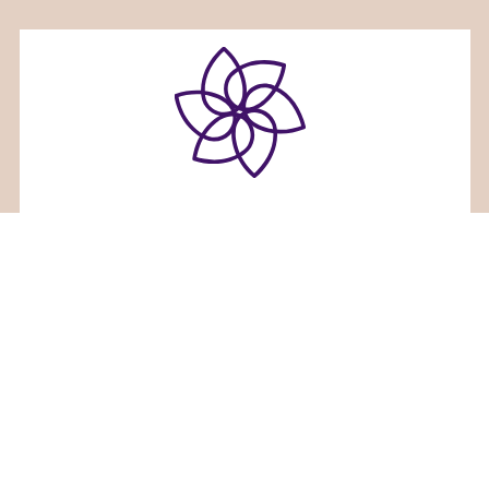
ホリスティックセラピーサロンみるくくる
〒936-0833富山県滑川市大崎野２６番地３
TEL 080-7660-7836
Facebook
Instagram
RSS
©
ホリスティックセラピーサロンみるくくる
. All Rights Reserved.