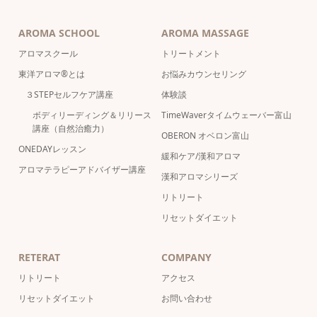
AROMA SCHOOL
AROMA MASSAGE
アロマスクール
トリートメント
東洋アロマ®とは
お悩みカウンセリング
３STEPセルフケア講座
体験談
ボディリーディング＆リリース
TimeWaverタイムウェーバー富山
講座（自然治癒力）
OBERON オベロン富山
ONEDAYレッスン
緩和ケア/漢和アロマ
アロマテラピーアドバイザー講座
漢和アロマシリーズ
リトリート
リセットダイエット
RETERAT
COMPANY
リトリート
アクセス
リセットダイエット
お問い合わせ