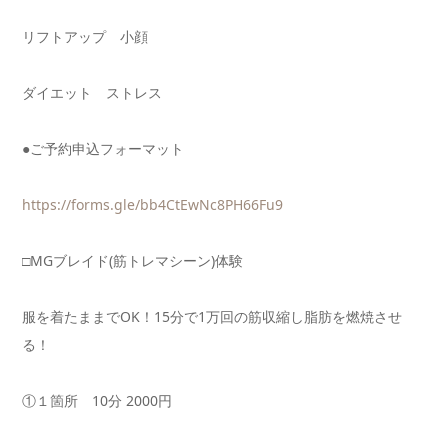
リフトアップ 小顔
ダイエット ストレス
●ご予約申込フォーマット
https://forms.gle/
bb4CtEwNc8PH66Fu9
□MGブレイド(筋トレマシーン)体験
服を着たままでOK！
15分で1万回の筋収縮し脂肪を燃焼させ
る！
①１箇所 10分 2000円