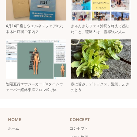
4月14日癒しウエルネスフェアin六
きゅんきらフェス沖縄を終えて感じ
本木出店者ご案内２
たこと、琉球人は、霊感強い人…
陰陽五行エナジ―カード×タイムウ
春は苦み、デトックス、滋養、ふき
ェーバー経絡東洋アロマ®で体…
のとう
HOME
CONCEPT
ホーム
コンセプト