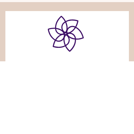
ホリスティックセラピーサロンみるくくる
〒936-0833富山県滑川市大崎野２６番地３
TEL 080-7660-7836
Facebook
Instagram
RSS