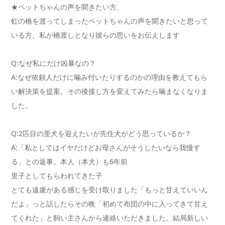
★ペットちゃんの声を聞きたい方、
虹の橋を渡ってしまったペットちゃんの声を聞きたいと思って
いる
方、私が橋渡しとなり彼らの思いをお伝えします
Q:なぜ私にだけ凶暴なの？
A:なぜ依頼人だけに噛み付いたりするのかの理由を教えてもら
い
解決策を提案。その後接し方を変えてみたら噛まなくなりま
した。
Q:2匹目の里犬を迎えたいが先住犬がどう思っているか？
A:「私としてはイヤだけどお母さんがそうしたいなら我慢す
る」
との返事。本人（本犬）も6年前
里子としてもらわれてきた子
とても遠慮がある感じを受け取りました「もっと甘えていいん
だよ
」っと話したらその晩「初めて布団の中に入ってきて甘え
てくれた
」と飼い主さんから連絡いただきました。結局新しい