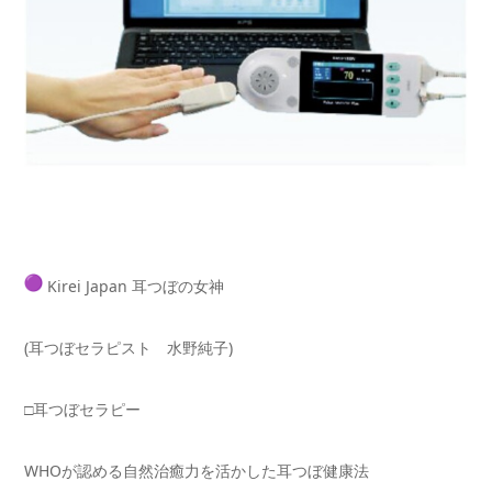
Kirei Japan 耳つぼの女神
(耳つぼセラピスト 水野純子)
□耳つぼセラピー
WHOが認める自然治癒力を活かした耳つぼ健康法