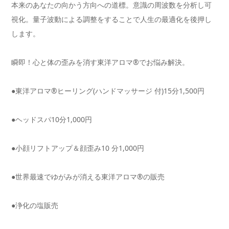
本来のあなたの向かう方向への道標。
意識の周波数を分析し可
視化。
量子波動による調整をすることで人生の最適化を後押し
します。
瞬即！心と体の歪みを消す東洋アロマ®でお悩み解決。
●東洋アロマ®ヒーリング(ハンドマッサージ 付)15分1,500円
●ヘッドスパ10分1,000円
●小顔リフトアップ＆顔歪み10 分1,000円
●世界最速でゆがみが消える東洋アロマ®の販売
●浄化の塩販売