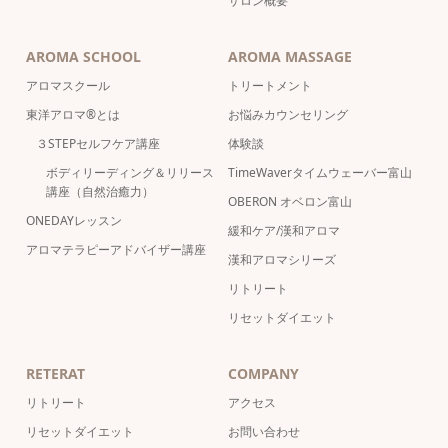
サロン概要
AROMA SCHOOL
AROMA MASSAGE
アロマスクール
トリートメント
東洋アロマ®とは
お悩みカウンセリング
３STEPセルフケア講座
体験談
ボディリーディング＆リリース
TimeWaverタイムウェーバー富山
講座（自然治癒力）
OBERON オベロン富山
ONEDAYレッスン
緩和ケア/漢和アロマ
アロマテラピーアドバイザー講座
漢和アロマシリーズ
リトリート
リセットダイエット
RETERAT
COMPANY
リトリート
アクセス
リセットダイエット
お問い合わせ