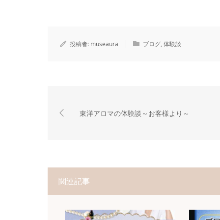
投稿者:
museaura
ブログ
,
体験談
東洋アロマの体験談～お客様より～
関連記事