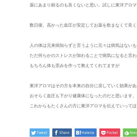
薬にあまり頼るのも良くないと思い、試しに東洋アロマ
数日後、高かった血圧が安定してお薬を飲まなくて良くなっ
人の体は元来病知らずと言うように元々は病気はないも
ただ何らかのストレスが加わることで病気になると言わ
もちろん体も歪みを作って教えてくれてますが
東洋アロマはその方を本来の自分に戻していく効果があ
おそらく血圧も下がり健康体になったのだと思います。
これからもたくさんの方に東洋アロマを伝えていってほし
Tweet
Share
Hatena
Pocket
feed