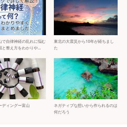
山で自律神経の乱れに悩む
東北の大震災から10年が経ちまし
因と整え方をわかりや…
た
ーディングー富山
ネガティブな想いから作られるのは
何だろう