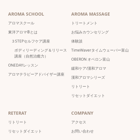
AROMA SCHOOL
AROMA MASSAGE
アロマスクール
トリートメント
東洋アロマ®とは
お悩みカウンセリング
３STEPセルフケア講座
体験談
ボディリーディング＆リリース
TimeWaverタイムウェーバー富山
講座（自然治癒力）
OBERON オベロン富山
ONEDAYレッスン
緩和ケア/漢和アロマ
アロマテラピーアドバイザー講座
漢和アロマシリーズ
リトリート
リセットダイエット
RETERAT
COMPANY
リトリート
アクセス
リセットダイエット
お問い合わせ