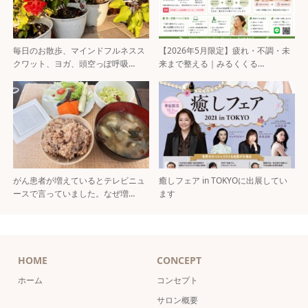
毎日のお散歩、マインドフルネスス
【2026年5月限定】疲れ・不調・未
クワット、ヨガ、頭空っぽ呼吸…
来まで整える｜みるくくる…
がん患者が増えているとテレビニュ
癒しフェア in TOKYOに出展してい
ースで言っていました。なぜ増…
ます
HOME
CONCEPT
ホーム
コンセプト
サロン概要