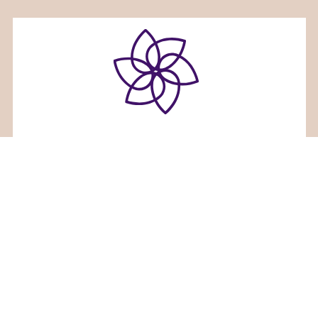
ホリスティックセラピーサロンみるくくる
〒936-0833富山県滑川市大崎野２６番地３
TEL 080-7660-7836
Facebook
Instagram
RSS
©
ホリスティックセラピーサロンみるくくる
. All Rights Reserved.