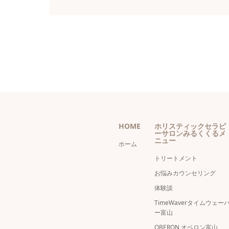
HOME
ホリスティックセラピ
ーサロンみるくくるメ
ニュー
ホーム
トリートメント
お悩みカウンセリング
体験談
TimeWaverタイムウェー
ー富山
OBERON オベロン富山