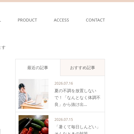
L
PRODUCT
ACCESS
CONTACT
ます
最近の記事
おすすめ記事
2026.07.16
夏の不調を放置しない
で！「なんとなく体調不
良」から抜け出…
2026.07.15
「暑くて毎日しんどい」
そんなときの対策