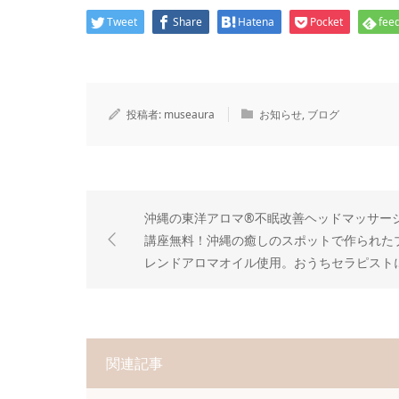
Tweet
Share
Hatena
Pocket
feed
投稿者:
museaura
お知らせ
,
ブログ
沖縄の東洋アロマ®不眠改善ヘッドマッサー
講座無料！沖縄の癒しのスポットで作られた
レンドアロマオイル使用。おうちセラピスト
なろう
関連記事