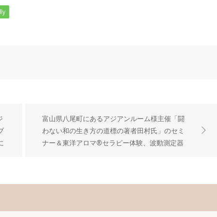
ly
ジ
富山県八尾町にあるアジアンルーム様主催「闘
ブ
わない和の生き方の道標の著者田村氏」のセミ
に
ナー＆東洋アロマ®セラピー体験、波動測定器
チェックあり！