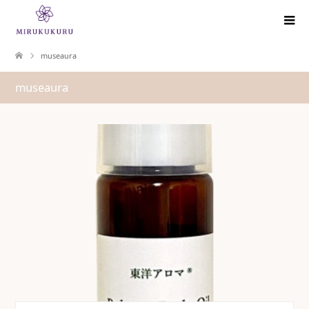
museaura
museaura