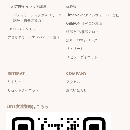
３STEPセルフケア講座
体験談
ボディリーディング＆リリース
TimeWaverタイムウェーバー富山
講座（自然治癒力）
OBERON オベロン富山
ONEDAYレッスン
緩和ケア/漢和アロマ
アロマテラピーアドバイザー講座
漢和アロマシリーズ
リトリート
リセットダイエット
RETERAT
COMPANY
リトリート
アクセス
リセットダイエット
お問い合わせ
LINE友達登録はこちら