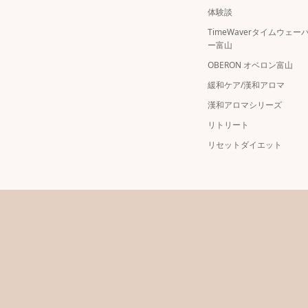
体験談
TimeWaverタイムウェー
ー富山
OBERON オベロン富山
緩和ケア/漢和アロマ
漢和アロマシリーズ
リトリート
リセットダイエット