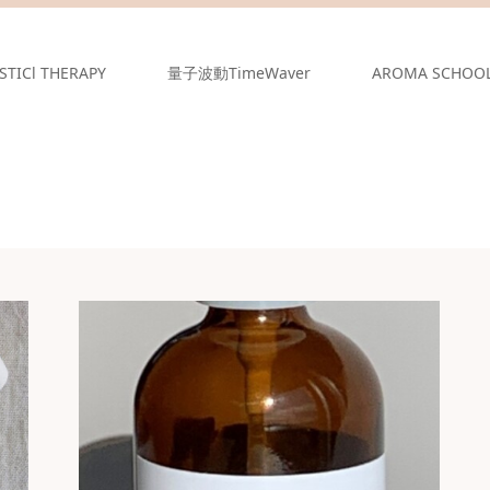
STICl THERAPY
量子波動TimeWaver
AROMA SCHOO