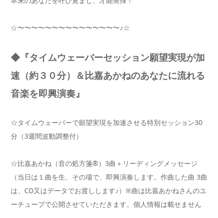
本来のあなたを呼び覚まし、才能発揮！
☆〜〜〜〜〜〜〜〜〜〜〜〜〜〜〜♪☆
◆『タイムウェーバーセッション願望実現が加
速（約３０分）＆比嘉あかねのあなたに流れる
音楽を即興演奏』
☆タイムウェーバーで願望実現を加速させる特別セッション30
分（3週間波動調整付）
☆比嘉あかね（音の処方箋®）3曲＋リーディングメッセージ
（当日は１曲を生、その場で、即興演奏します。作曲した曲 3曲
は、CD又はデータでお渡しします♪）※曲は比嘉あかねさんのユ
ーチューブで公開させていただきます。個人情報は載せません