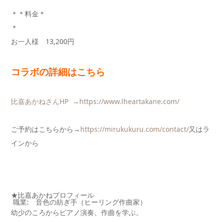
＊＊料金＊
お一人様 13,200円
コラボの詳細はこちら
比嘉あかねさんHP →
https://www.lheartakane.com/
ご予約はこちらから→
https://mirukukuru.com/contact/
又はラ
インから
★比嘉あかねプロフィール
職業: 音色の紡ぎ手（ヒーリング作曲家）
幼少のころからピアノ演奏、作曲を学ぶ。