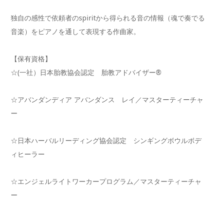
独自の感性で依頼者のspiritから得られる音の情報（魂で奏でる
音楽）をピアノを通して表現する作曲家。
【保有資格】
☆(一社）日本胎教協会認定 胎教アドバイザー®
☆アバンダンディア アバンダンス レイ／マスターティーチャ
ー
☆日本ハーバルリーディング協会認定 シンギングボウルボデ
ィヒーラー
☆エンジェルライトワーカープログラム／マスターティーチャ
ー