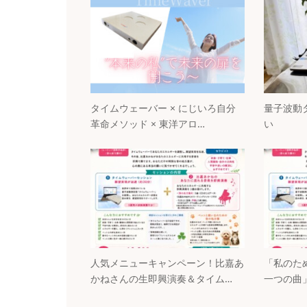
タイムウェーバー × にじいろ自分
量子波動
革命メソッド × 東洋アロ…
い
人気メニューキャンペーン！比嘉あ
「私のた
かねさんの生即興演奏＆タイム…
一つの曲