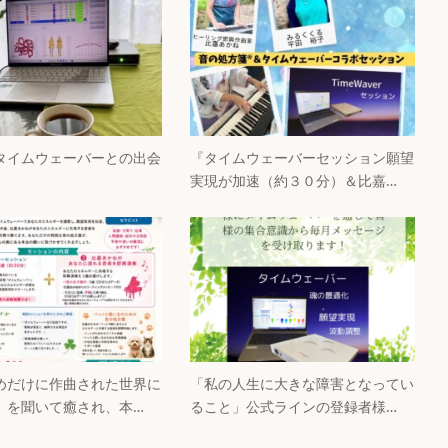
タイムウェーバーとの出会
『タイムウェーバーセッション願望
実現が加速（約３０分）＆比嘉…
めだけに作曲された世界に
「私の人生に大きな障害となってい
」を聞いて癒され、本…
ること」公式ラインの登録者様…