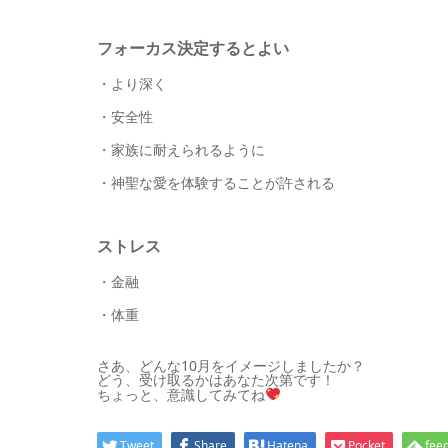
フォーカス決定するとよい
・より深く
・安全性
・家族に耐えられるように
・神聖な愛を体験することが許される
ストレス
・金融
・体重
さあ、どんな10月をイメージしましたか？
どう、受け取るかはあなた次第です！
ちょっと、意識してみてね
Tweet
Share
Hatena
Pocket
feed