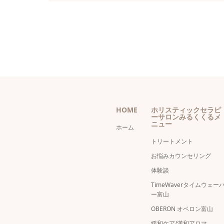
HOME
ホリスティックセラピ
ーサロンみるくくるメ
ニュー
ホーム
トリートメント
お悩みカウンセリング
体験談
TimeWaverタイムウェー
ー富山
OBERON オベロン富山
緩和ケア/漢和アロマ