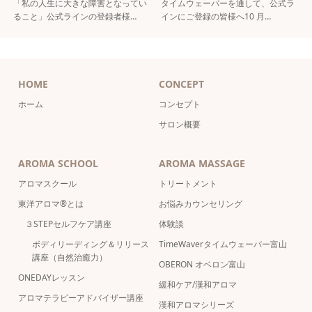
「私の人生に大きな障害となってい
タイムウェーバーを通して、公式ラ
ること」公式ラインの登録者様…
インにご登録の皆様へ10 月…
HOME
CONCEPT
ホーム
コンセプト
サロン概要
AROMA SCHOOL
AROMA MASSAGE
アロマスクール
トリートメント
東洋アロマ®とは
お悩みカウンセリング
３STEPセルフケア講座
体験談
ボディリーディング＆リリース
TimeWaverタイムウェーバー富山
講座（自然治癒力）
OBERON オベロン富山
ONEDAYレッスン
緩和ケア/漢和アロマ
アロマテラピーアドバイザー講座
漢和アロマシリーズ