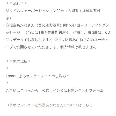
＊＊流れ＊＊
◎タイムウェーバーセッション25分（３週週間波動調整付
き
◎比嘉あかねさん（音の処方箋®︎）約15分1曲＋リーディングメ
ッセージ （当日は1曲を作曲
即興
演奏、作曲した曲 3曲は、CD
又はデータでお渡しします♪）※曲は比嘉あかねさんのユーチュ
ーブで公開させていただきます。個人情報は載せません
＊＊開催場所＊
Zoomによるオンライン＊＊申し込み＊
ご予約はこちらから→公式ライン又はお問い合わせフォーム
コラボセッションと比嘉あかねさんについてはこちら