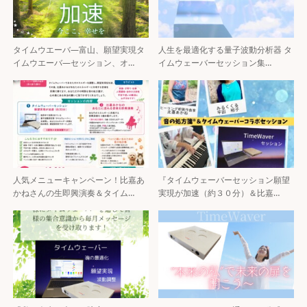
タイムウエーバ―富山、願望実現タ
人生を最適化する量子波動分析器 タ
イムウエーバ―セッション、オ…
イムウェーバーセッション集…
人気メニューキャンペーン！比嘉あ
『タイムウェーバーセッション願望
かねさんの生即興演奏＆タイム…
実現が加速（約３０分）＆比嘉…