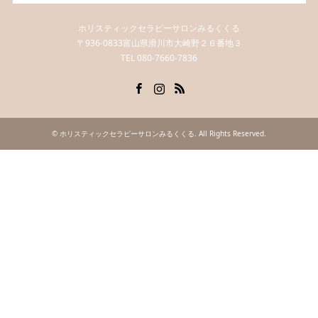
ホリスティックセラピーサロンみるくくる
〒936-0833富山県滑川市大崎野２６番地３
TEL 080-7660-7836
Facebook
Instagram
RSS
©
ホリスティックセラピーサロンみるくくる
. All Rights Reserved.