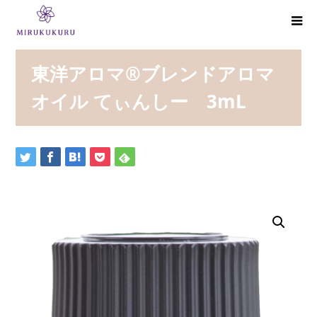
東洋アロマ®ブレンドアロマ
オイル てぃんしー 3mL