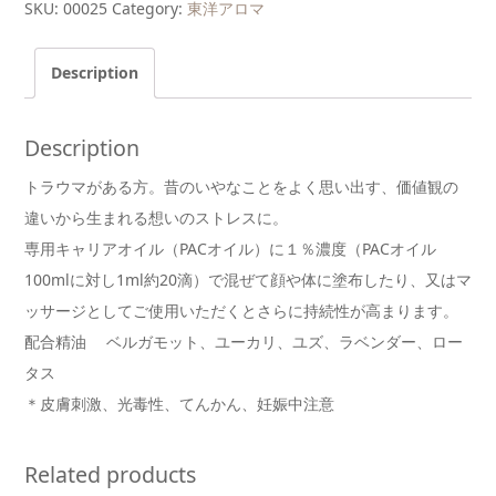
マ
SKU:
00025
Category:
東洋アロマ
®
ブ
レ
ン
Description
ド
ア
ロ
マ
オ
Description
イ
ル
トラウマがある方。昔のいやなことをよく思い出す、価値観の
て
ぃ
違いから生まれる想いのストレスに。
ん
し
専用キャリアオイル（PACオイル）に１％濃度（PACオイル
ー
3mL
100mlに対し1ml約20滴）で混ぜて顔や体に塗布したり、又はマ
quantity
ッサージとしてご使用いただくとさらに持続性が高まります。
配合精油 ベルガモット、ユーカリ、ユズ、ラベンダー、ロー
タス
＊皮膚刺激、光毒性、てんかん、妊娠中注意
Related products