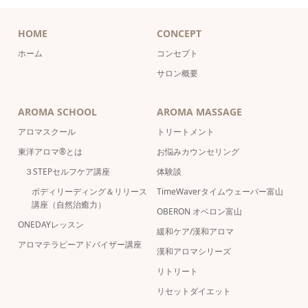
HOME
CONCEPT
ホーム
コンセプト
サロン概要
AROMA SCHOOL
AROMA MASSAGE
アロマスクール
トリートメント
東洋アロマ®とは
お悩みカウンセリング
３STEPセルフケア講座
体験談
ボディリーディング＆リリース
TimeWaverタイムウェーバー富山
講座（自然治癒力）
OBERON オベロン富山
ONEDAYレッスン
緩和ケア/漢和アロマ
アロマテラピーアドバイザー講座
漢和アロマシリーズ
リトリート
リセットダイエット