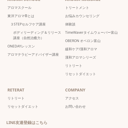
アロマスクール
トリートメント
東洋アロマ®とは
お悩みカウンセリング
３STEPセルフケア講座
体験談
ボディリーディング＆リリース
TimeWaverタイムウェーバー富山
講座（自然治癒力）
OBERON オベロン富山
ONEDAYレッスン
緩和ケア/漢和アロマ
アロマテラピーアドバイザー講座
漢和アロマシリーズ
リトリート
リセットダイエット
RETERAT
COMPANY
リトリート
アクセス
リセットダイエット
お問い合わせ
LINE友達登録はこちら