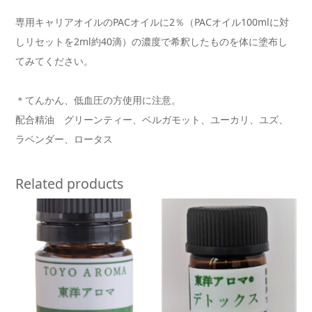
専用キャリアオイルのPACオイルに2％（PACオイル100mlに対
しリセットを2ml約40滴）の濃度で希釈したものを体に塗布し
てみてください。
＊てんかん、低血圧の方使用に注意。
配合精油 グリーンティー、ベルガモット、ユーカリ、ユズ、
ラベンダー、ロータス
Related products