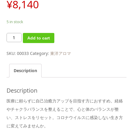
¥
8,140
5 in stock
東
Add to cart
洋
ア
ロ
マ
SKU:
00033
Category:
東洋アロマ
®
ブ
レ
ン
Description
ド
ア
ロ
マ
オ
Description
イ
ル
医療に頼らずに自己治癒力アップを目指す方におすすめ。経絡
リ
セ
やチャクラバランスを整えることで、心と体のバランスが整
ッ
ト
い、ストレスをリセット。コロナウイルスに感染しない生き方
3mL
quantity
に変えてみませんか。