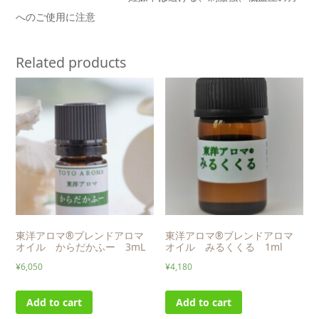
へのご使用に注意
Related products
東洋アロマ®ブレンドアロマ
東洋アロマ®ブレンドアロマ
オイル からだかふー 3mL
オイル みるくくる 1ml
¥
6,050
¥
4,180
Add to cart
Add to cart