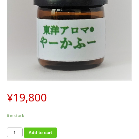
¥
19,800
6 in stock
東
Add to cart
洋
ア