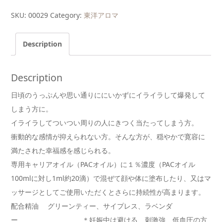
ロ
マ
SKU:
00029
Category:
東洋アロマ
®
ブ
レ
ン
Description
ド
ア
ロ
マ
オ
Description
イ
ル
日頃のうっぷんや思い通りににいかずにイライラして爆発して
や
ー
しまう方に。
か
ふ
イライラしてついつい周りの人にきつく当たってしまう方。
ー
3mL
衝動的な感情が抑えられない方。そんな方が、穏やかで寛容に
quantity
満たされた幸福感を感じられる。
専用キャリアオイル（PACオイル）に１％濃度（PACオイル
100mlに対し1ml約20滴）で混ぜて顔や体に塗布したり、又はマ
ッサージとしてご使用いただくとさらに持続性が高まります。
配合精油 グリーンティー、サイプレス、ラベンダ
ー ＊妊娠中は避ける、刺激強、低血圧の方