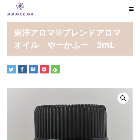
東洋アロマ®ブレンドアロマ
オイル やーかふー 3mL