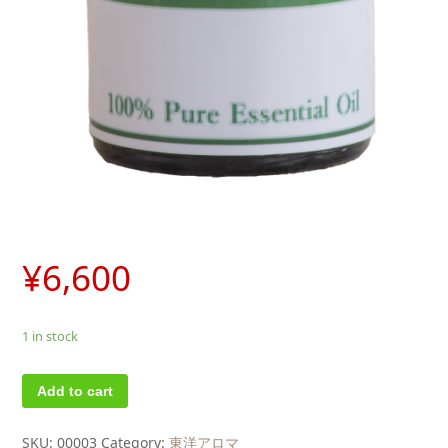
¥
6,600
1 in stock
Add to cart
SKU:
00003
Category:
東洋アロマ