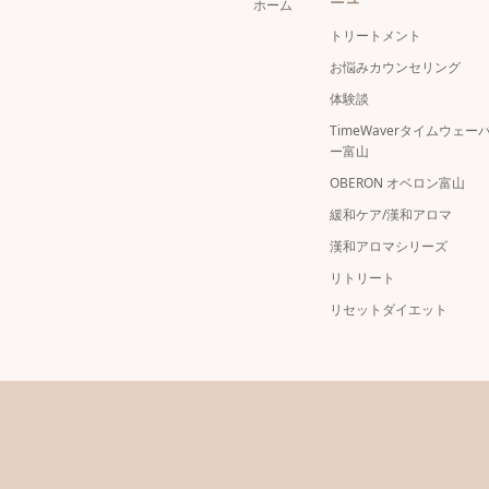
ホーム
トリートメント
お悩みカウンセリング
体験談
TimeWaverタイムウェー
ー富山
OBERON オベロン富山
緩和ケア/漢和アロマ
漢和アロマシリーズ
リトリート
リセットダイエット