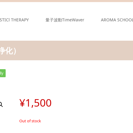
STICl THERAPY
量子波動TimeWaver
AROMA SCHOO
浄化）
ly
¥
1,500
Out of stock