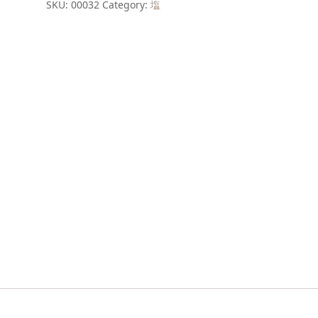
SKU:
00032
Category:
塩