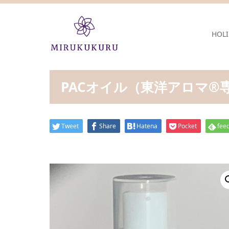
HOLI
PACオイル（東洋アロマ®専
Tweet
Share
Hatena
Pocket
feed