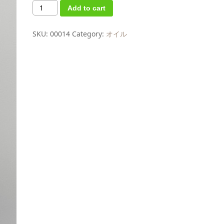
PAC
Add to cart
オ
イ
ル
（東
SKU:
00014
Category:
オイル
洋
ア
ロ
マ
®
専
用
キ
ャ
リ
ア
オ
イ
ル）
100mL
quantity