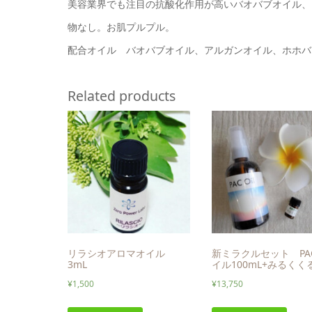
美容業界でも注目の抗酸化作用が高いバオバブオイル、
物なし。お肌プルプル。
配合オイル バオバブオイル、アルガンオイル、ホホバ
Related products
リラシオアロマオイル
新ミラクルセット PA
3mL
イル100mL+みるくく
¥
1,500
¥
13,750