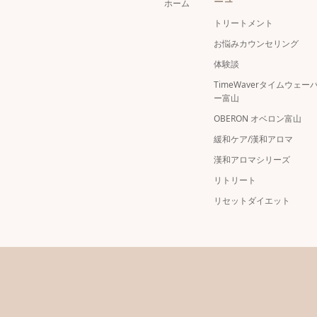
ホーム
トリートメント
お悩みカウンセリング
体験談
TimeWaverタイムウェー
ー富山
OBERON オベロン富山
緩和ケア/漢和アロマ
漢和アロマシリーズ
リトリート
リセットダイエット