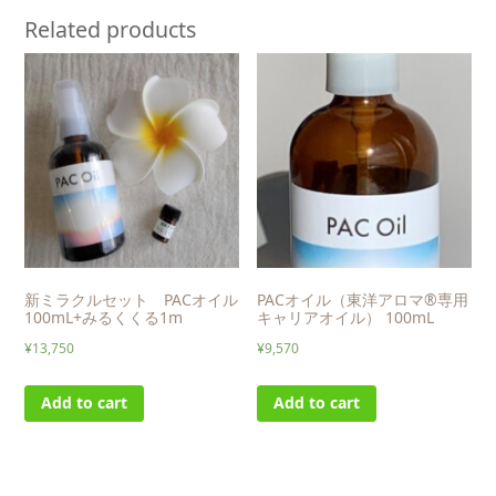
Related products
新ミラクルセット PACオイル
PACオイル（東洋アロマ®専用
100mL+みるくくる1m
キャリアオイル） 100mL
¥
13,750
¥
9,570
Add to cart
Add to cart