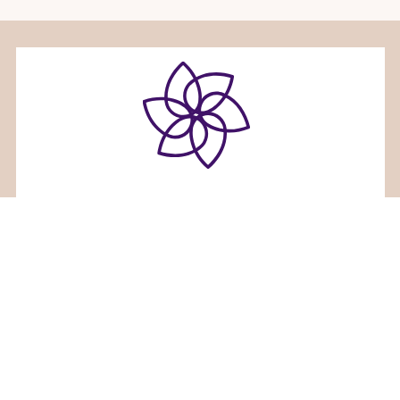
ホリスティックセラピーサロンみるくくる
〒936-0833富山県滑川市大崎野２６番地３
TEL 080-7660-7836
Facebook
Instagram
RSS