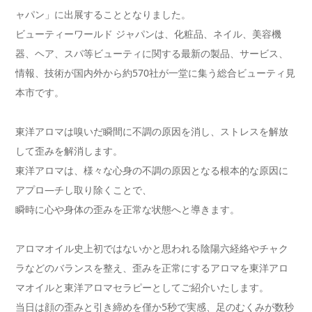
ャパン」に出展することとなりました。
ビューティーワールド ジャパンは、化粧品、ネイル、美容機
器、ヘア、スパ等ビューティに関する最新の製品、サービス、
情報、技術が国内外から約570社が一堂に集う総合ビューティ見
本市です。
東洋アロマは嗅いだ瞬間に不調の原因を消し、ストレスを解放
して歪みを解消します。
東洋アロマは、様々な心身の不調の原因となる根本的な原因に
アプロ―チし取り除くことで、
瞬時に心や身体の歪みを正常な状態へと導きます。
アロマオイル史上初ではないかと思われる陰陽六経絡やチャク
ラなどのバランスを整え、歪みを正常にするアロマを東洋アロ
マオイルと東洋アロマセラピーとしてご紹介いたします。
当日は顔の歪みと引き締めを僅か5秒で実感、足のむくみが数秒