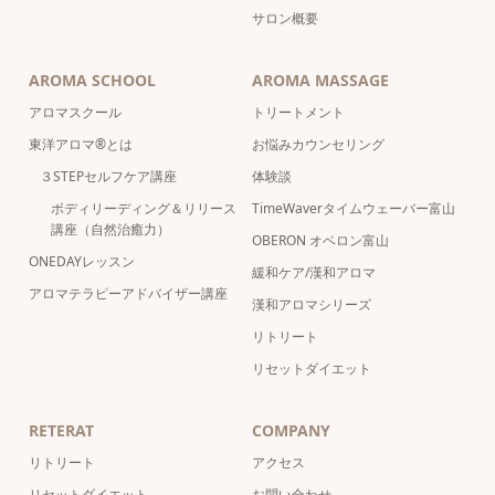
サロン概要
AROMA SCHOOL
AROMA MASSAGE
アロマスクール
トリートメント
東洋アロマ®とは
お悩みカウンセリング
３STEPセルフケア講座
体験談
ボディリーディング＆リリース
TimeWaverタイムウェーバー富山
講座（自然治癒力）
OBERON オベロン富山
ONEDAYレッスン
緩和ケア/漢和アロマ
アロマテラピーアドバイザー講座
漢和アロマシリーズ
リトリート
リセットダイエット
RETERAT
COMPANY
リトリート
アクセス
リセットダイエット
お問い合わせ