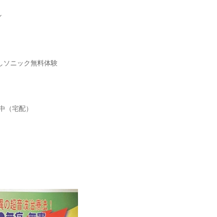
ル
癒しソニック無料体験
中（宅配）