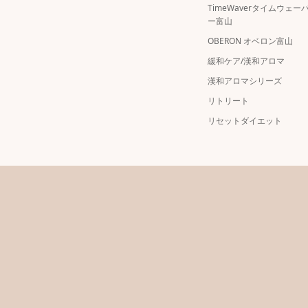
TimeWaverタイムウェー
ー富山
OBERON オベロン富山
緩和ケア/漢和アロマ
漢和アロマシリーズ
リトリート
リセットダイエット