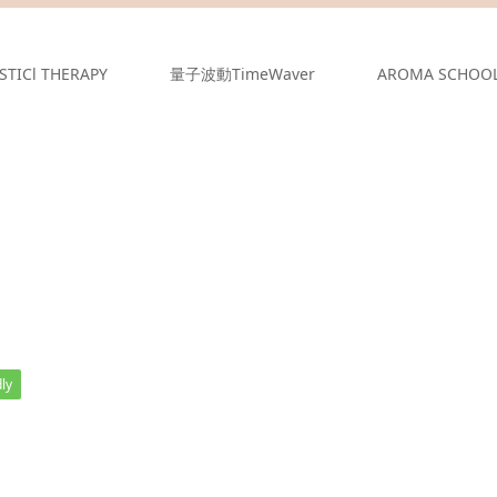
STICl THERAPY
量子波動TimeWaver
AROMA SCHOO
ly