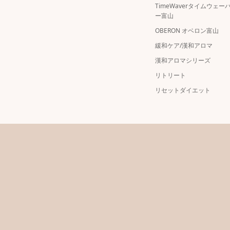
TimeWaverタイムウェー
ー富山
OBERON オベロン富山
緩和ケア/漢和アロマ
漢和アロマシリーズ
リトリート
リセットダイエット