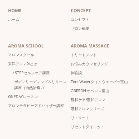
HOME
CONCEPT
ホーム
コンセプト
サロン概要
AROMA SCHOOL
AROMA MASSAGE
アロマスクール
トリートメント
東洋アロマ®とは
お悩みカウンセリング
３STEPセルフケア講座
体験談
ボディリーディング＆リリース
TimeWaverタイムウェーバー富山
講座（自然治癒力）
OBERON オベロン富山
ONEDAYレッスン
緩和ケア/漢和アロマ
アロマテラピーアドバイザー講座
漢和アロマシリーズ
リトリート
リセットダイエット