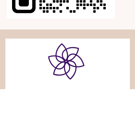
ホリスティックセラピーサロンみるくくる
〒936-0833富山県滑川市大崎野２６番地３
TEL 080-7660-7836