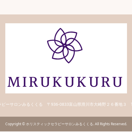
ラピーサロンみるくくる
〒936-0833富山県滑川市大崎野２６番地３
Copyright
©
ホリスティックセラピーサロンみるくくる
. All Rights Reserved.