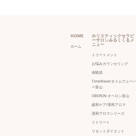
HOME
ホリスティックセラピ
ーサロンみるくくるメ
ニュー
ホーム
トリートメント
お悩みカウンセリング
体験談
TimeWaverタイムウェー
ー富山
OBERON オベロン富山
緩和ケア/漢和アロマ
漢和アロマシリーズ
リトリート
リセットダイエット