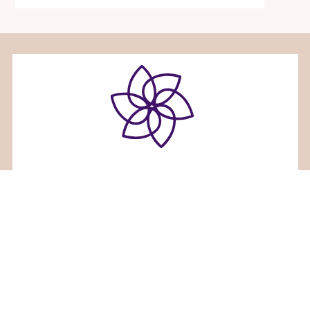
ホリスティックセラピーサロンみるくくる
〒936-0833富山県滑川市大崎野２６番地３
TEL 080-7660-7836
Facebook
Instagram
RSS