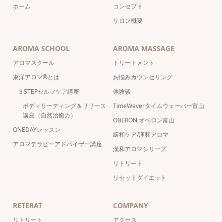
ホーム
コンセプト
サロン概要
AROMA SCHOOL
AROMA MASSAGE
アロマスクール
トリートメント
東洋アロマ®とは
お悩みカウンセリング
３STEPセルフケア講座
体験談
ボディリーディング＆リリース
TimeWaverタイムウェーバー富山
講座（自然治癒力）
OBERON オベロン富山
ONEDAYレッスン
緩和ケア/漢和アロマ
アロマテラピーアドバイザー講座
漢和アロマシリーズ
リトリート
リセットダイエット
RETERAT
COMPANY
リトリート
アクセス