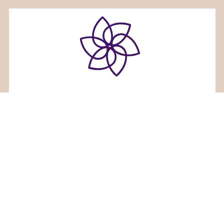
ホリスティックセラピーサロンみるくくる
〒936-0833富山県滑川市大崎野２６番地３
TEL 080-7660-7836
Facebook
Instagram
RSS
©
ホリスティックセラピーサロンみるくくる
. All Rights Reserved.