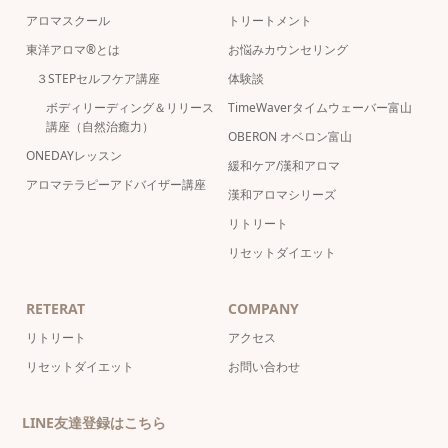
アロマスクール
トリートメント
東洋アロマ®とは
お悩みカウンセリング
３STEPセルフケア講座
体験談
ボディリーディング＆リリース
TimeWaverタイムウェーバー富山
講座（自然治癒力）
OBERON オベロン富山
ONEDAYレッスン
緩和ケア/漢和アロマ
アロマテラピーアドバイザー講座
漢和アロマシリーズ
リトリート
リセットダイエット
RETERAT
COMPANY
リトリート
アクセス
リセットダイエット
お問い合わせ
LINE友達登録はこちら