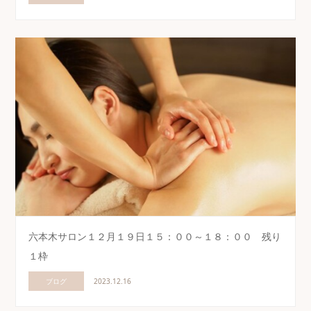
六本木サロン１２月１９日１５：００～１８：００ 残り
１枠
ブログ
2023.12.16