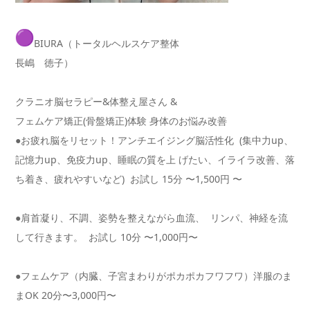
BIURA（トータルヘルスケア整体
長嶋 徳子）
クラニオ脳セラピー&体整え屋さん &
フェムケア矯正(骨盤矯正)体験 身体のお悩み改善
●お疲れ脳をリセット！アンチエイジング脳活性化 (集中力up、
記憶力up、免疫力up、睡眠の質を上 げたい、イライラ改善、落
ち着き、疲れやすいなど) お試し 15分 〜1,500円 〜
●肩首凝り、不調、姿勢を整えながら血流、 リンパ、神経を流
して行きます。 お試し 10分 〜1,000円〜
●フェムケア（内臓、子宮まわりがポカポカフワフワ）洋服のま
ま
OK 20分〜3,000円〜