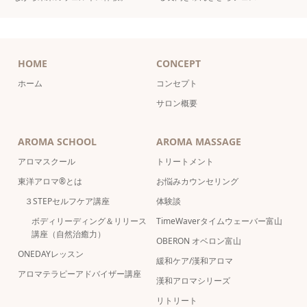
HOME
CONCEPT
ホーム
コンセプト
サロン概要
AROMA SCHOOL
AROMA MASSAGE
アロマスクール
トリートメント
東洋アロマ®とは
お悩みカウンセリング
３STEPセルフケア講座
体験談
ボディリーディング＆リリース
TimeWaverタイムウェーバー富山
講座（自然治癒力）
OBERON オベロン富山
ONEDAYレッスン
緩和ケア/漢和アロマ
アロマテラピーアドバイザー講座
漢和アロマシリーズ
リトリート