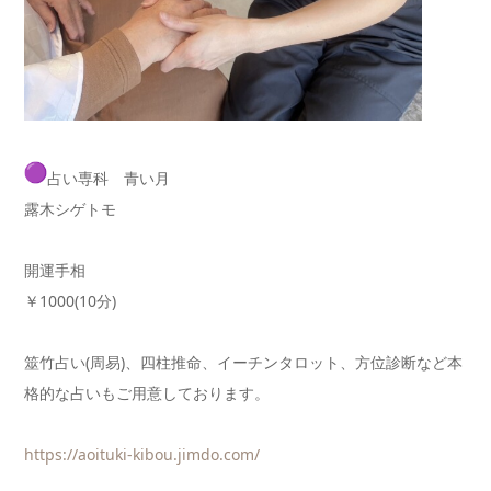
占い専科 青い月
露木シゲトモ
開運手相
￥1000(10分)
筮竹占い(周易)、四柱推命、イーチンタロット、方位診断など本
格的な占いもご用意しております。
https://aoituki-kibou.jimdo.co
m/