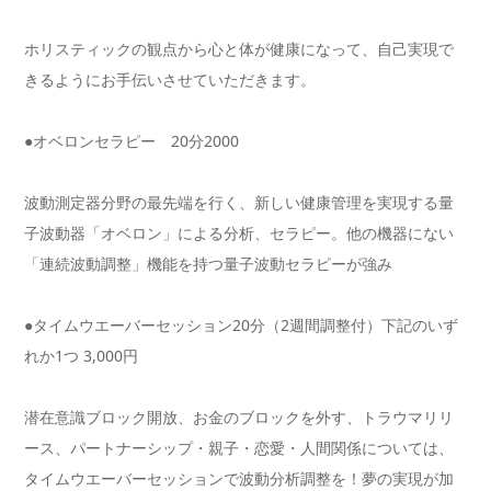
ホリスティックの観点から心と体が健康になって、自己実現で
きる
ようにお手伝いさせていただきます。
●オベロンセラピー 20分2000
波動測定器分野の最先端を行く、新しい健康管理を実現する量
子波
動器「オベロン」による分析、セラピー。他の機器にない
「
連続波動調整」機能を持つ量子波動セラピーが強み
●タイムウエーバーセッション20分（2週間調整付）下記のい
ず
れか1つ 3,000円
潜在意識ブロック開放、お金のブロックを外す、トラウマリリ
ース
、パートナーシップ・親子・恋愛・人間関係については、
タイムウ
エーバーセッションで波動分析調整を！夢の実現が加