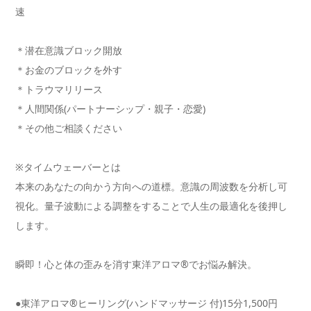
速
＊潜在意識ブロック開放
＊お金のブロックを外す
＊トラウマリリース
＊人間関係(パートナーシップ・親子・恋愛)
＊その他ご相談ください
※タイムウェーバーとは
本来のあなたの向かう方向への道標。意識の周波数を分析し可
視化
。量子波動による調整をすることで人生の最適化を後押し
します。
瞬即！心と体の歪みを消す東洋アロマ®でお悩み解決。
●東洋アロマ®ヒーリング(ハンドマッサージ 付)15分1,500円