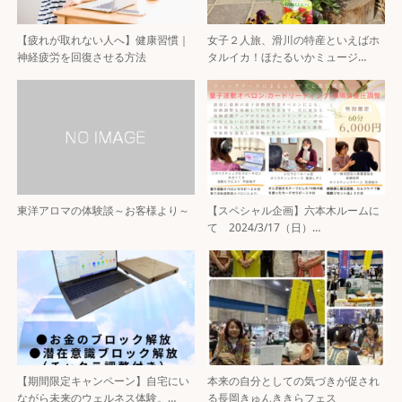
【疲れが取れない人へ】健康習慣｜
女子２人旅、滑川の特産といえばホ
神経疲労を回復させる方法
タルイカ！ほたるいかミュージ…
東洋アロマの体験談～お客様より～
【スペシャル企画】六本木ルームに
て 2024/3/17（日）…
【期間限定キャンペーン】自宅にい
本来の自分としての気づきが促され
ながら未来のウェルネス体験。…
る長岡きゅんききらフェス