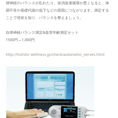
律神経のバランスが乱れたり、抹消血液循環が悪くなると、体
調不
良や基礎代謝の低下などの原因につながります。測定する
ことで現
状を知り、バランスを整えましょう。
自律神経バランス測定&血管年齢測定セット
1500円→1,000円
http://holistic-wellness.jp/ch
eck/autonomic_nerves.html