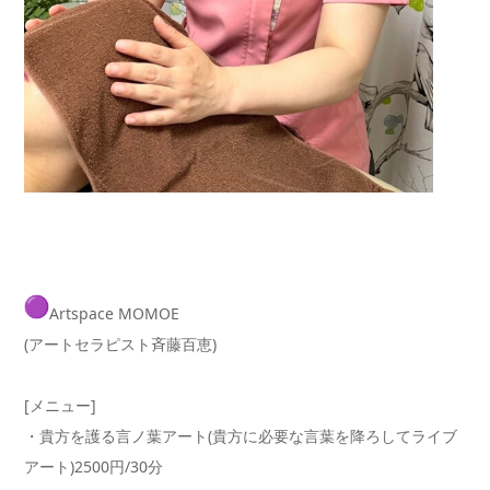
Artspace MOMOE
(アートセラピスト斉藤百恵)
[メニュー]
・貴方を護る言ノ葉アート(貴方に必要な言葉を降ろしてライブ
ア
ート)2500円/30分