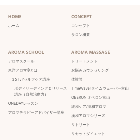
HOME
CONCEPT
ホーム
コンセプト
サロン概要
AROMA SCHOOL
AROMA MASSAGE
アロマスクール
トリートメント
東洋アロマ®とは
お悩みカウンセリング
３STEPセルフケア講座
体験談
ボディリーディング＆リリース
TimeWaverタイムウェーバー富山
講座（自然治癒力）
OBERON オベロン富山
ONEDAYレッスン
緩和ケア/漢和アロマ
アロマテラピーアドバイザー講座
漢和アロマシリーズ
リトリート
リセットダイエット