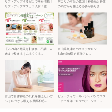
リフトアップするだけで幸せ増幅！
肩こりの本当の原因｜神経系と身体
リフトアップマスカラ入荷！健…
の両方から整える必要がありま…
【2026年5月限定】疲れ・不調・未
富山県魚津市のエステサロン
来まで整える｜みるくくる…
Salon Ito様で 東洋アロ…
富山で自律神経の乱れを整えたい方
ビューティワールドジャパンウエス
へ｜40代から増える原因不明…
トにて東洋アロマのデモンスト…