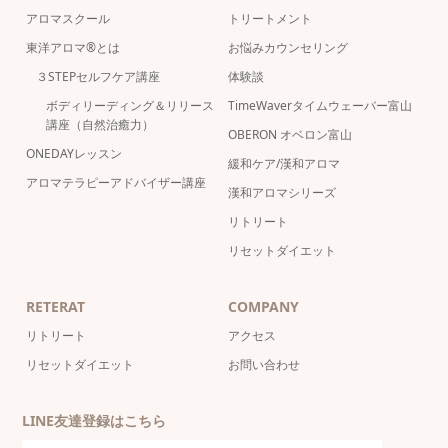
アロマスクール
トリートメント
東洋アロマ®とは
お悩みカウンセリング
３STEPセルフケア講座
体験談
ボディリーディング＆リリース
TimeWaverタイムウェーバー富山
講座（自然治癒力）
OBERON オベロン富山
ONEDAYレッスン
緩和ケア/漢和アロマ
アロマテラピーアドバイザー講座
漢和アロマシリーズ
リトリート
リセットダイエット
RETERAT
COMPANY
リトリート
アクセス
リセットダイエット
お問い合わせ
LINE友達登録はこちら