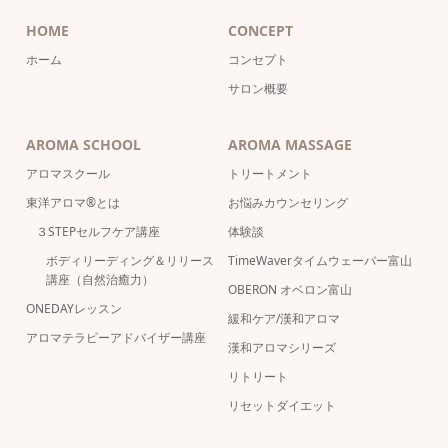
HOME
CONCEPT
ホーム
コンセプト
サロン概要
AROMA SCHOOL
AROMA MASSAGE
アロマスクール
トリートメント
東洋アロマ®とは
お悩みカウンセリング
３STEPセルフケア講座
体験談
ボディリーディング＆リリース
TimeWaverタイムウェーバー富山
講座（自然治癒力）
OBERON オベロン富山
ONEDAYレッスン
緩和ケア/漢和アロマ
アロマテラピーアドバイザー講座
漢和アロマシリーズ
リトリート
リセットダイエット