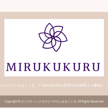
ラピーサロンみるくくる
〒936-0833富山県滑川市大崎野２６番地３
Copyright
©
ホリスティックセラピーサロンみるくくる
. All Rights Reserved.