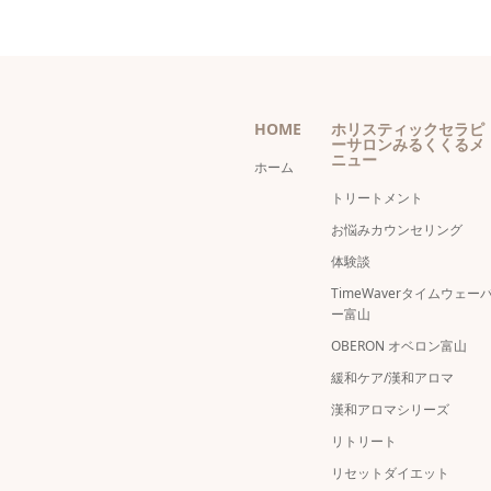
HOME
ホリスティックセラピ
ーサロンみるくくるメ
ニュー
ホーム
トリートメント
お悩みカウンセリング
体験談
TimeWaverタイムウェー
ー富山
OBERON オベロン富山
緩和ケア/漢和アロマ
漢和アロマシリーズ
リトリート
リセットダイエット