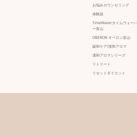
お悩みカウンセリング
体験談
TimeWaverタイムウェー
ー富山
OBERON オベロン富山
緩和ケア/漢和アロマ
漢和アロマシリーズ
リトリート
リセットダイエット