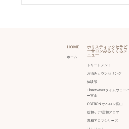
HOME
ホリスティックセラピ
ーサロンみるくくるメ
ニュー
ホーム
トリートメント
お悩みカウンセリング
体験談
TimeWaverタイムウェー
ー富山
OBERON オベロン富山
緩和ケア/漢和アロマ
漢和アロマシリーズ
リトリート