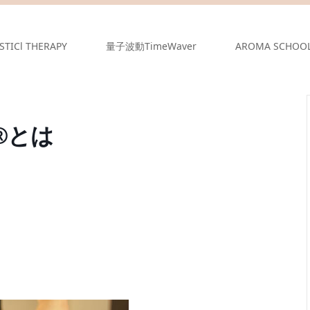
STICl THERAPY
量子波動TimeWaver
AROMA SCHOO
®とは