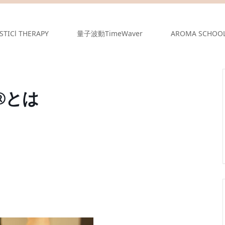
STICl THERAPY
量子波動TimeWaver
AROMA SCHOO
®とは