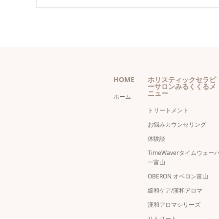
HOME
ホリスティックセラピ
ーサロンみるくくるメ
ニュー
ホーム
トリートメント
お悩みカウンセリング
体験談
TimeWaverタイムウェー
ー富山
OBERON オベロン富山
緩和ケア/漢和アロマ
漢和アロマシリーズ
リトリート