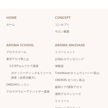
HOME
CONCEPT
ホーム
コンセプト
サロン概要
AROMA SCHOOL
AROMA MASSAGE
アロマスクール
トリートメント
東洋アロマ®とは
お悩みカウンセリング
３STEPセルフケア講座
体験談
ボディリーディング＆リリース
TimeWaverタイムウェーバー富山
講座（自然治癒力）
OBERON オベロン富山
ONEDAYレッスン
緩和ケア/漢和アロマ
アロマテラピーアドバイザー講座
漢和アロマシリーズ
リトリート
リセットダイエット