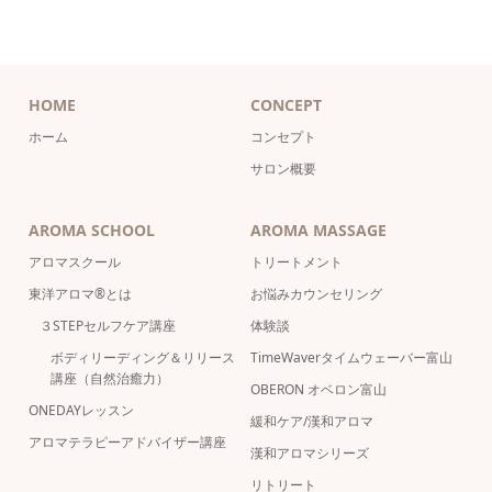
HOME
CONCEPT
ホーム
コンセプト
サロン概要
AROMA SCHOOL
AROMA MASSAGE
アロマスクール
トリートメント
東洋アロマ®とは
お悩みカウンセリング
３STEPセルフケア講座
体験談
ボディリーディング＆リリース
TimeWaverタイムウェーバー富山
講座（自然治癒力）
OBERON オベロン富山
ONEDAYレッスン
緩和ケア/漢和アロマ
アロマテラピーアドバイザー講座
漢和アロマシリーズ
リトリート