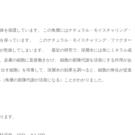
体を保護しています。 この角層にはナチュラル・モイスチャリング・
性を保っています。 このナチュラル・モイスチャリング・ファクター
肌が乾燥してしまいます。 最近の研究で、深層水には単にミネラル成
、皮膚の細胞に直接働きかけ、 細胞の新陳代謝を活発にする作用があ
り出す細胞）を培養して、深層水の効果を調べると、細胞の角化が促進
る（角層の新陳代謝が活発になる）ことがわかりました。
ります。
熱 10分 ￥1,100