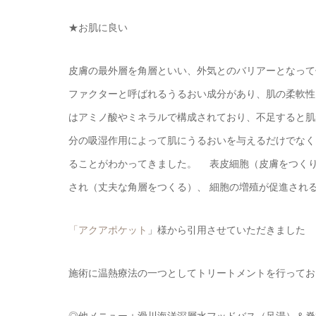
★お肌に良い
皮膚の最外層を角層といい、外気とのバリアーとなって
ファクターと呼ばれるうるおい成分があり、肌の柔軟
はアミノ酸やミネラルで構成されており、不足すると
分の吸湿作用によって肌にうるおいを与えるだけでなく
ることがわかってきました。 表皮細胞（皮膚をつく
され（丈夫な角層をつくる）、 細胞の増殖が促進され
「アクアポケット
」様から引用させていただきました
施術に温熱療法の一つとしてトリートメントを行ってお
◎他メニュー＋滑川海洋深層水フッドバス（足湯）＆脊柱温