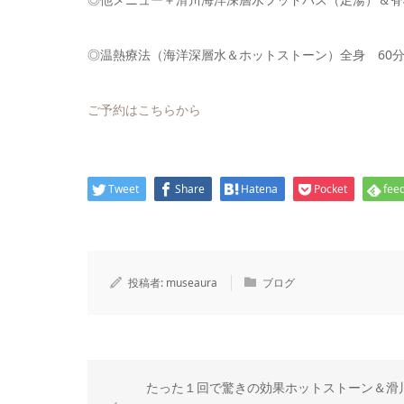
◎温熱療法（海洋深層水＆ホットストーン）全身 60分 
ご予約はこちらから
Tweet
Share
Hatena
Pocket
feed
投稿者:
museaura
ブログ
たった１回で驚きの効果ホットストーン＆滑